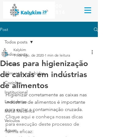
Kalykim Indústria Química
(51) 3044.8000
(51) 99659.2814
Post
Todos posts
Kalykim
Todos posts
11 de ago. de 2020
1 min de leitura
Dicas para higienização
Hotéis
de caixas em indústrias
Alimentos e Bebidas
Cozinhas
de alimentos
Institucional
Higienizar corretamente as caixas nas 
Lavanderias
indústrias de alimentos é importante 
para evitar a contaminação cruzada. 
Metal Mecânica
Clique aqui e conheça nossas dicas 
Veículos
para execução deste processo de 
Águas
forma eficaz: 