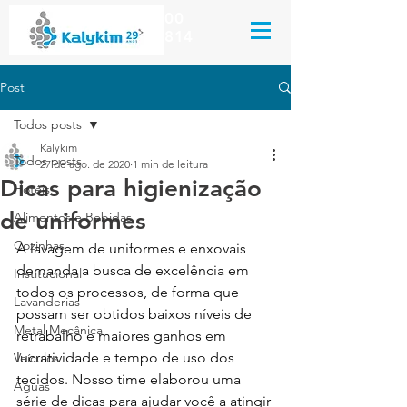
Kalykim Indústria Química
(51) 3044.8000
(51) 99659.2814
Post
Todos posts
Kalykim
Todos posts
27 de ago. de 2020
1 min de leitura
Dicas para higienização
Hotéis
de uniformes
Alimentos e Bebidas
Cozinhas
A lavagem de uniformes e enxovais 
demanda a busca de excelência em 
Institucional
todos os processos, de forma que 
Lavanderias
possam ser obtidos baixos níveis de 
Metal Mecânica
retrabalho e maiores ganhos em 
lucratividade e tempo de uso dos 
Veículos
tecidos. Nosso time elaborou uma 
Águas
série de dicas para ajudar você a atingir 