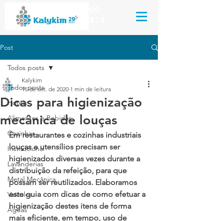
Kalykim Indústria Química
(51) 3044.8000
(51) 99659.2814
Post
Todos posts
Kalykim
Todos posts
15 de set. de 2020
1 min de leitura
Dicas para higienização
Hotéis
mecânica de louças
Alimentos e Bebidas
Cozinhas
Em restaurantes e cozinhas industriais 
louças e utensílios precisam ser 
Institucional
higienizados diversas vezes durante a 
Lavanderias
distribuição da refeição, para que 
Metal Mecânica
possam ser reutilizados. Elaboramos 
este guia com dicas de como efetuar a 
Veículos
higienização destes itens de forma 
Águas
mais eficiente, em tempo, uso de 