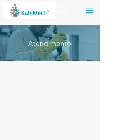
Kalykim Indústria Química
(51) 3044.8000
(51) 99659.2814
Atendimento