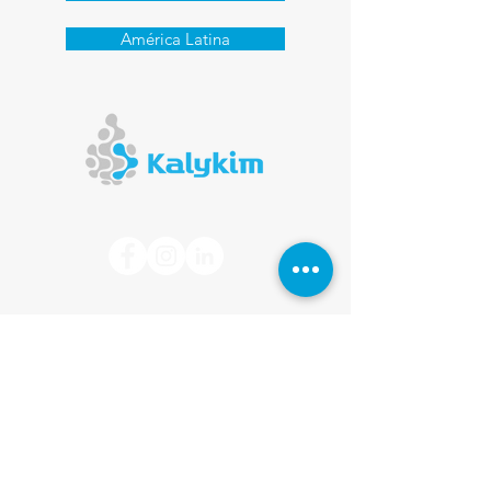
América Latina
Matriz
Av. Presidente Getúlio Vargas, 8856
Alvorada - RS - Brasil
Distrito Industrial
CEP 94836-000
CNPJ
01415865
/0001-81
Planta Fabril Sergipe