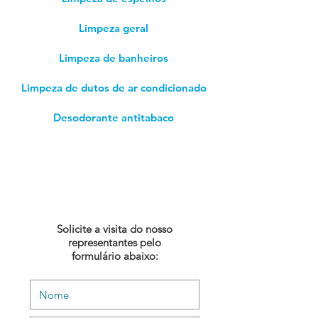
Limpeza geral
Limpeza de banheiros
Limpeza de dutos de ar condicionado
Desodorante antitabaco
Você gostaria de saber quais
produtos são indicados para
a sua fábrica?
Solicite a visita do nosso
representantes pelo
formulário abaixo: