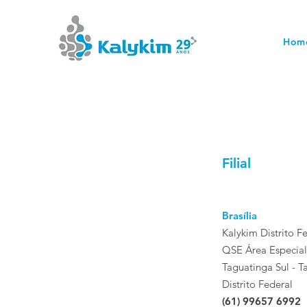
Kalykim Indústria Química
Hom
Filial
Brasília
Kalykim Distrito F
QSE Área Especial
Taguatinga Sul - T
Distrito Federal
(61) 99657 6992