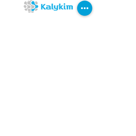
Matriz
Av. Presidente Getúlio Vargas, 8856
Alvorada - RS - Brasil
Distrito Industrial
CEP 94836-000
CNPJ
01415865
/0001-81
Planta Fabril Sergipe
Av. Estrutural B, quadra B, lotes 4 e 5
Distrito Industrial
Nsa Sra do Socorro/SE
CEP
49160-000