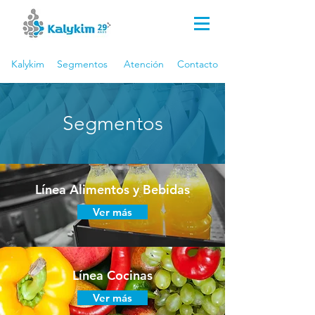
Kalykim Indústria Química
(51) 3044.8000
(51) 99659.2814
Kalykim
Segmentos
Atención
Contacto
Segmentos
Línea Alimentos y Bebidas
Ver más
Línea Cocinas
Ver más