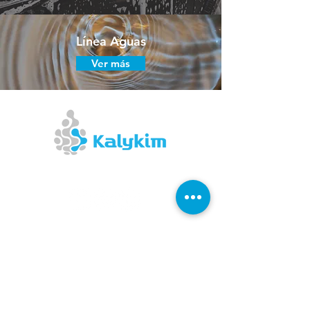
Línea Aguas
Ver más
Matriz
Av. Presidente Getúlio Vargas, 8856
Alvorada - RS - Brasil
Distrito Industrial
CEP 94836-000